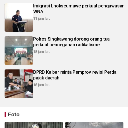
Imigrasi Lhokseumawe perkuat pengawasan
WNA
11 jam lalu
Polres Singkawang dorong orang tua
perkuat pencegahan radikalisme
18 jam lalu
DPRD Kalbar minta Pemprov revisi Perda
pajak daerah
18 jam lalu
Foto