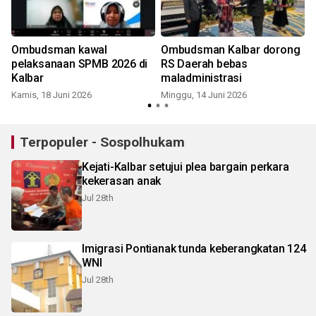
Ombudsman kawal
Ombudsman Kalbar dorong
pelaksanaan SPMB 2026 di
RS Daerah bebas
Kalbar
maladministrasi
Kamis, 18 Juni 2026
Minggu, 14 Juni 2026
J
Terpopuler - Sospolhukam
Kejati-Kalbar setujui plea bargain perkara
kekerasan anak
Jul 28th
Imigrasi Pontianak tunda keberangkatan 124
WNI
Jul 28th