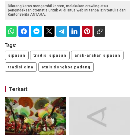
Dilarang keras mengambil konten, melakukan crawling atau
pengindeksan otomatis untuk AI di situs web ini tanpa izin tertulis dari
Kantor Berita ANTARA.
Tags:
sipasan
tradisi sipasan
arak-arakan sipasan
tradisi cina
etnis tionghoa padang
Terkait