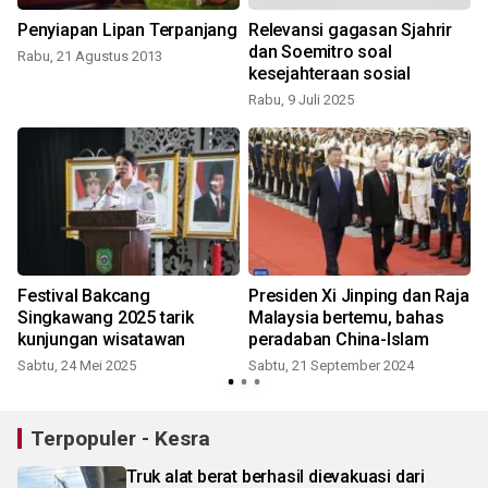
Penyiapan Lipan Terpanjang
Relevansi gagasan Sjahrir
dan Soemitro soal
Rabu, 21 Agustus 2013
kesejahteraan sosial
Rabu, 9 Juli 2025
S
Festival Bakcang
Presiden Xi Jinping dan Raja
Singkawang 2025 tarik
Malaysia bertemu, bahas
kunjungan wisatawan
peradaban China-Islam
Sabtu, 24 Mei 2025
Sabtu, 21 September 2024
S
Terpopuler - Kesra
Truk alat berat berhasil dievakuasi dari