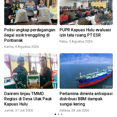
i
Polisi ungkap perdagangan
PUPR Kapuas Hulu evaluasi
ilegal sisik trenggiling di
izin tata ruang PT ESR
Pontianak
Rabu, 5 Agustus 2026
Kamis, 6 Agustus 2026
S
Danrem tinjau TMMD
Pertamina diminta antisipasi
Regtas di Desa Ulak Pauk
distribusi BBM dampak
Kapuas Hulu
sungai kering
Jumat, 31 Juli 2026
Selasa, 28 Juli 2026
M